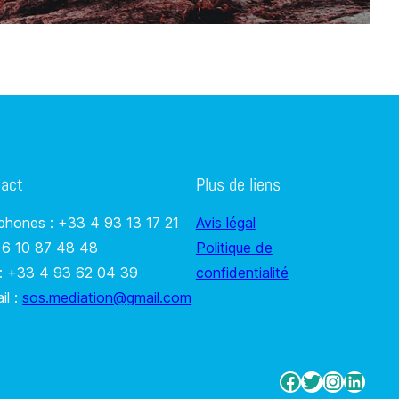
tact
Plus de liens
phones : +33 4 93 13 17 21
Avis légal
 6 10 87 48 48
Politique de
: +33 4 93 62 04 39
confidentialité
il :
sos.mediation@gmail.com
Facebook
Twitter
Instag
Linke